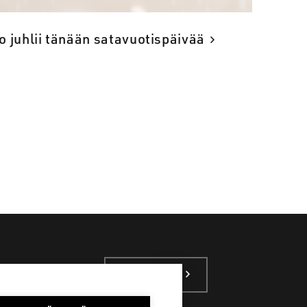
o juhlii tänään satavuotispäivää
SAKO SUOMI