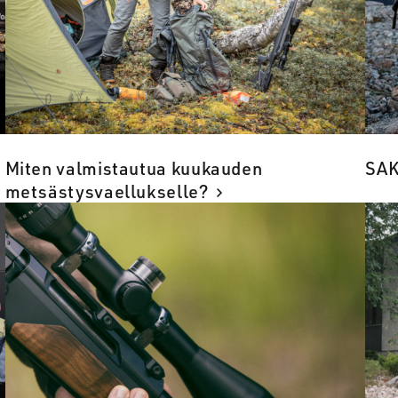
Miten valmistautua kuukauden
SAK
metsästysvaellukselle?