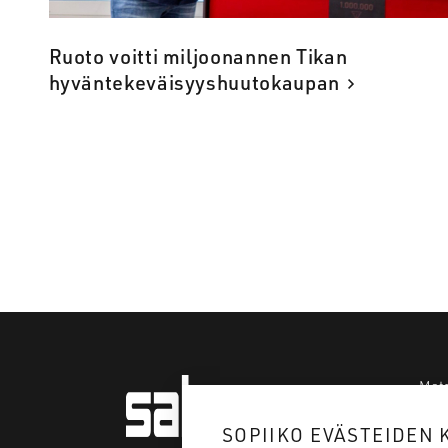
Ruoto voitti miljoonannen Tikan
hyväntekeväisyyshuutokaupan
Mets
Tar
SOPIIKO EVÄSTEIDEN 