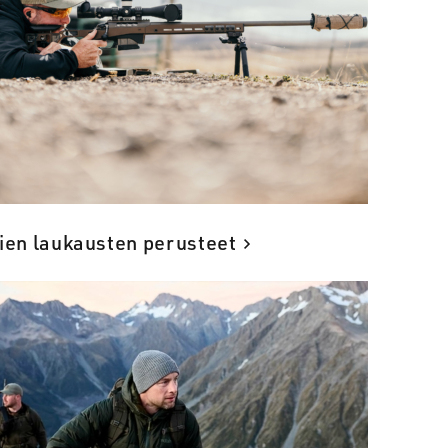
kien laukausten perusteet