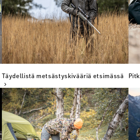
Täydellistä metsästyskivääriä etsimässä
Pit