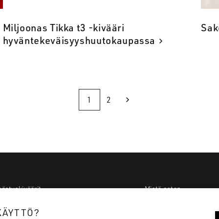
Miljoonas Tikka t3 -kivääri
Sak
hyväntekeväisyyshuutokaupassa
1
2
ästyskiväärit
Mistä ostan
kuuskiväärit
Tietoa meistä
KÄYTTÖ?