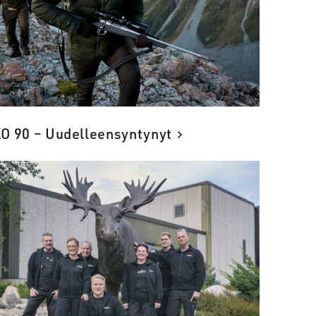
O 90 – Uudelleensyntynyt