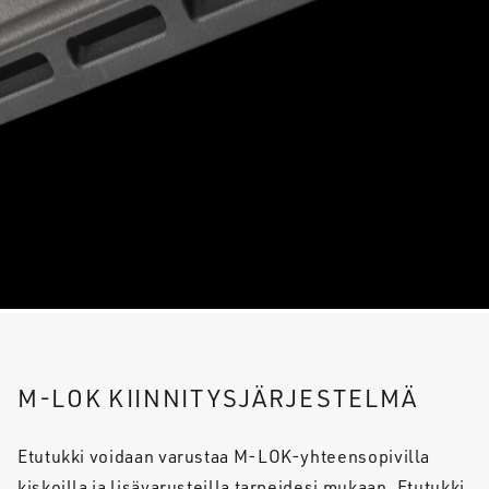
M-LOK KIINNITYSJÄRJESTELMÄ
Etutukki voidaan varustaa M-LOK-yhteensopivilla
kiskoilla ja lisävarusteilla tarpeidesi mukaan. Etutukki