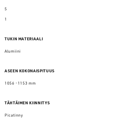
5
1
TUKIN MATERIAALI
Alumiini
ASEEN KOKONAISPITUUS
1056 -1153 mm
TÄHTÄIMEN KIINNITYS
Picatinny