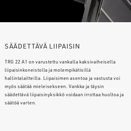
SÄÄDETTÄVÄ LIIPAISIN
TRG 22 A1 on varustettu vankalla kaksivaiheisella
liipaisinkoneistolla ja molempikätisillä
hallintalaitteilla. Liipaisimen asentoa ja vastusta voi
myös säätää mieleisekseen. Vankka ja täysin
säädettävä liipaisinyksikkö voidaan irrottaa huoltoa ja
säätöä varten.