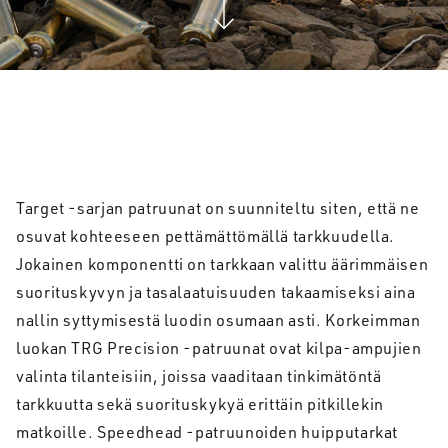
Target -sarjan patruunat on suunniteltu siten, että ne
osuvat kohteeseen pettämättömällä tarkkuudella.
Jokainen komponentti on tarkkaan valittu äärimmäisen
suorituskyvyn ja tasalaatuisuuden takaamiseksi aina
nallin syttymisestä luodin osumaan asti. Korkeimman
luokan TRG Precision -patruunat ovat kilpa-ampujien
valinta tilanteisiin, joissa vaaditaan tinkimätöntä
tarkkuutta sekä suorituskykyä erittäin pitkillekin
matkoille. Speedhead -patruunoiden huipputarkat