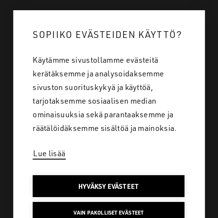
Mistä ostan
SOPIIKO EVÄSTEIDEN KÄYTTÖ?
Tietoa meistä
Käytämme sivustollamme evästeitä
Töihin meille
kerätäksemme ja analysoidaksemme
Yhteystiedot
sivuston suorituskykyä ja käyttöä,
tarjotaksemme sosiaalisen median
ominaisuuksia sekä parantaaksemme ja
Tietosuoja
räätälöidäksemme sisältöä ja mainoksia.
Lue lisää
SAKO SUOMI
HYVÄKSY EVÄSTEET
Löydä koko laaja
VAIN PAKOLLISET EVÄSTEET