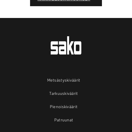
Metsästyskiväärit
Tarkuuskiväärit
Pienoiskiväärit
Patruunat