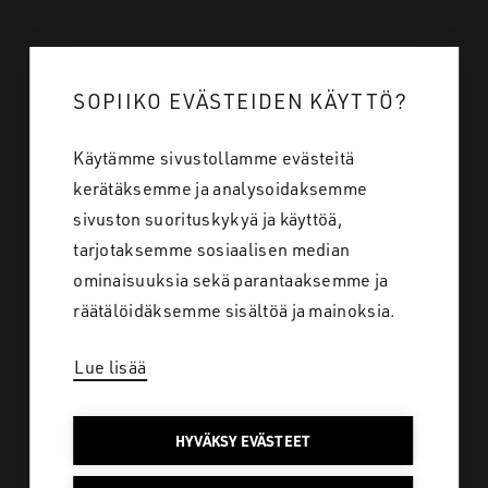
Mistä ostan
SOPIIKO EVÄSTEIDEN KÄYTTÖ?
Tietoa meistä
Käytämme sivustollamme evästeitä
Töihin meille
kerätäksemme ja analysoidaksemme
Yhteystiedot
sivuston suorituskykyä ja käyttöä,
tarjotaksemme sosiaalisen median
ominaisuuksia sekä parantaaksemme ja
Tietosuoja
räätälöidäksemme sisältöä ja mainoksia.
Lue lisää
SAKO SUOMI
HYVÄKSY EVÄSTEET