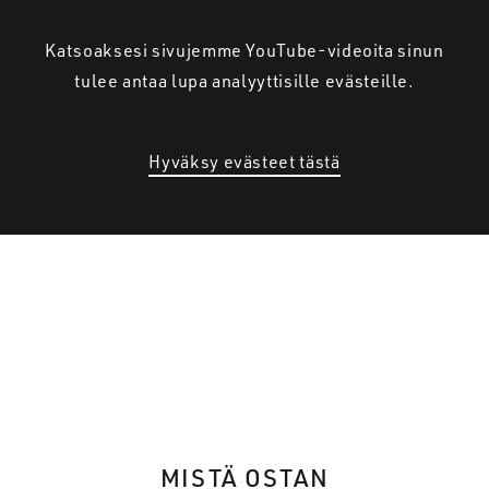
Katsoaksesi sivujemme YouTube-videoita sinun
tulee antaa lupa analyyttisille evästeille.
Hyväksy evästeet tästä
MISTÄ OSTAN