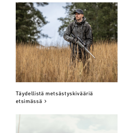
Täydellistä metsästyskivääriä
etsimässä