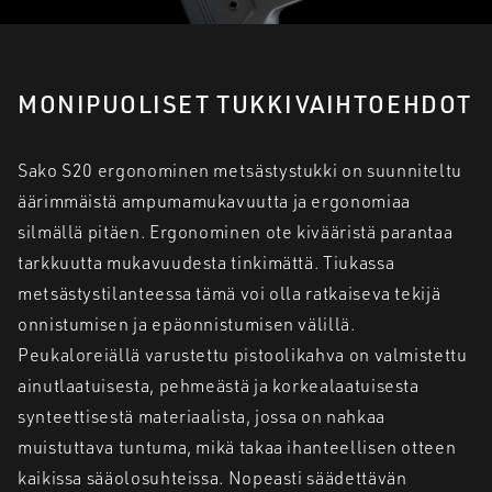
MONIPUOLISET TUKKIVAIHTOEHDOT
Sako S20 ergonominen metsästystukki on suunniteltu
äärimmäistä ampumamukavuutta ja ergonomiaa
silmällä pitäen. Ergonominen ote kivääristä parantaa
tarkkuutta mukavuudesta tinkimättä. Tiukassa
metsästystilanteessa tämä voi olla ratkaiseva tekijä
onnistumisen ja epäonnistumisen välillä.
Peukaloreiällä varustettu pistoolikahva on valmistettu
ainutlaatuisesta, pehmeästä ja korkealaatuisesta
synteettisestä materiaalista, jossa on nahkaa
muistuttava tuntuma, mikä takaa ihanteellisen otteen
kaikissa sääolosuhteissa. Nopeasti säädettävän