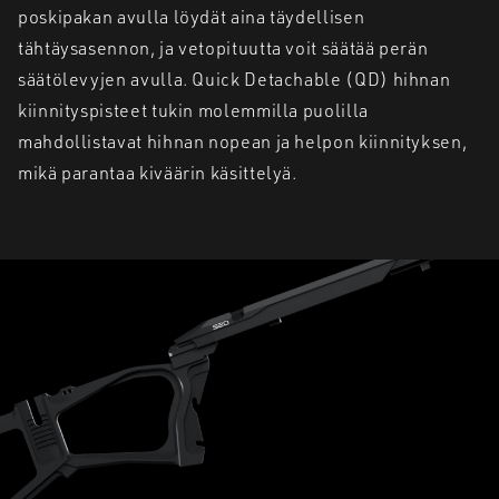
poskipakan avulla löydät aina täydellisen
tähtäysasennon, ja vetopituutta voit säätää perän
säätölevyjen avulla. Quick Detachable (QD) hihnan
kiinnityspisteet tukin molemmilla puolilla
mahdollistavat hihnan nopean ja helpon kiinnityksen,
mikä parantaa kiväärin käsittelyä.