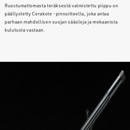
Ruostumattomasta teräksestä valmistettu piippu on
päällystetty Cerakote -pinnoitteella, joka antaa
parhaan mahdollisen suojan sääoloja ja mekaanista
kulutusta vastaan.