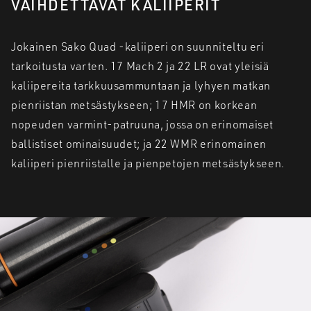
VAIHDETTAVAT KALIIPERIT
Jokainen Sako Quad -kaliiperi on suunniteltu eri
tarkoitusta varten. 17 Mach 2 ja 22 LR ovat yleisiä
kaliipereita tarkkuusammuntaan ja lyhyen matkan
pienriistan metsästykseen; 17 HMR on korkean
nopeuden varmint-patruuna, jossa on erinomaiset
ballistiset ominaisuudet; ja 22 WMR erinomainen
kaliiperi pienriistalle ja pienpetojen metsästykseen.