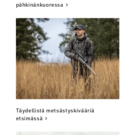
pähkinänkuoressa
Täydellistä metsästyskivääriä
etsimässä