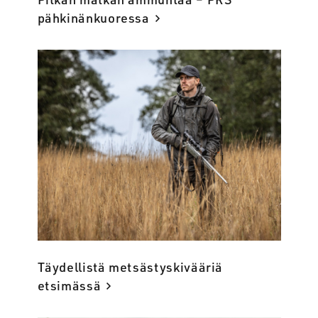
pähkinänkuoressa
Täydellistä metsästyskivääriä
etsimässä