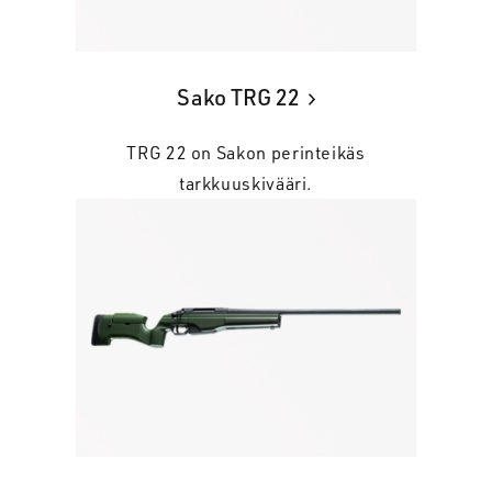
Sako TRG 22
TRG 22 on Sakon perinteikäs
tarkkuuskivääri.