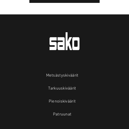
Metsästyskiväärit
Tarkuuskiväärit
Pienoiskiväärit
Patruunat