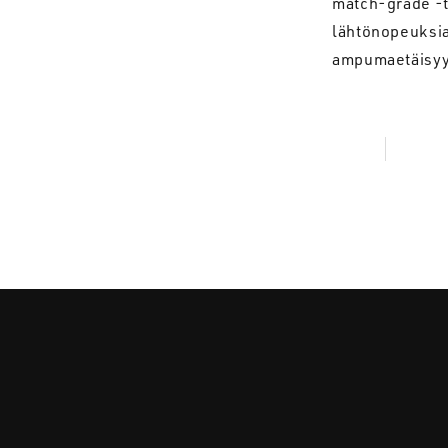
match-grade -t
lähtönopeuksia 
ampumaetäisyy