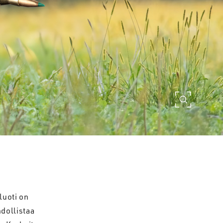
luoti on
dollistaa