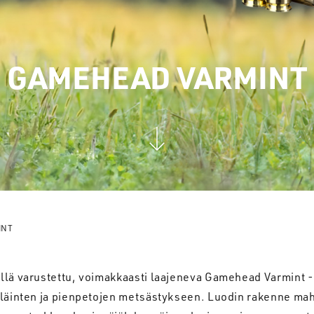
GAMEHEAD VARMINT
INT
llä varustettu, voimakkaasti laajeneva Gamehead Varmint -
eläinten ja pienpetojen metsästykseen. Luodin rakenne mah