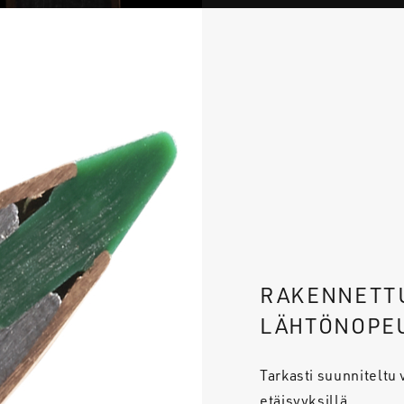
RAKENNETT
LÄHTÖNOPE
Tarkasti suunniteltu
etäisyyksillä.