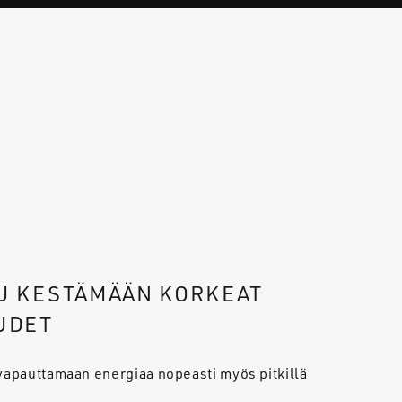
U KESTÄMÄÄN KORKEAT
UDET
 vapauttamaan energiaa nopeasti myös pitkillä