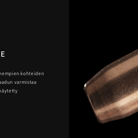
NE
enempien kohteiden
 laadun varmistaa
käytetty