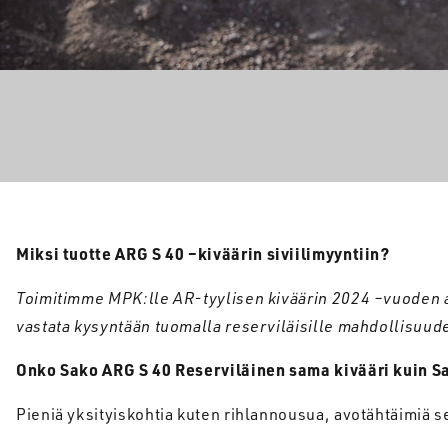
Miksi
tuotte
ARG S 40 –
kiväärin
siviilimyyntiin
?
Toimitimme
MPK:lle
AR-
tyylisen
kiväärin
2024 –
vuoden
vastata
kysyntään
tuomalla
reserviläisille
mahdollisuud
Onko Sako ARG S 40
Reserviläinen
sama
kivääri
kuin
Sa
Pieniä yksityiskohtia kuten rihlannousua, avotähtäimiä 