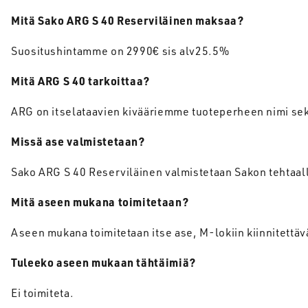
Mitä
Sako ARG S 40
Reserviläinen
maksaa
?
Suositushintamme on 2990€ sis alv25.5%
Mitä
ARG S 40
tarkoittaa
?
ARG on itselataavien kivääriemme tuoteperheen nimi sekä
Missä
ase
valmistetaan
?
Sako ARG S 40 Reserviläinen valmistetaan Sakon tehtaall
Mitä
aseen
mukana
toimitetaan
?
Aseen mukana toimitetaan itse ase, M-lokiin kiinnitettäv
Tuleeko
aseen
mukaan
tähtäimiä
?
Ei toimiteta.