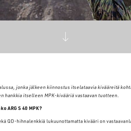
alussa
,
jonka
jälkeen
kiinnostus
itselataavia
kivääreitä
koht
en
hankkia
itselleen
MPK-
kivääriä
vastaavan
tuotteen
.
ko ARG S 40 MPK?
sekä QD-hihnalenkkiä lukuunottamatta kivääri on vastaavanl