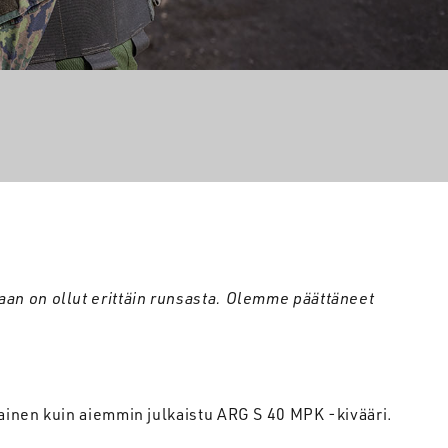
aan
on
ollut
erittäin
runsasta
.
Olemme
päättäneet
ainen kuin aiemmin julkaistu ARG S 40 MPK -kivääri.