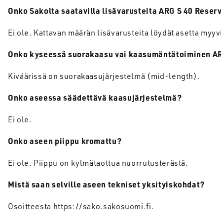
Onko
Sakolta
saatavilla
lisävarusteita
ARG S 40
Reserv
Ei ole. Kattavan määrän lisävarusteita löydät asetta myy
Onko
kyseessä
suorakaasu
vai
kaasumäntätoiminen
A
Kiväärissä on suorakaasujärjestelmä (mid-length).
Onko
aseessa
säädettävä
kaasujärjestelmä
?
Ei ole.
Onko
aseen
piippu
kromattu
?
Ei ole. Piippu on kylmätaottua nuorrutusterästä.
Mistä
saan
selville
aseen
tekniset
yksityiskohdat
?
Osoitteesta https://sako.sakosuomi.fi.