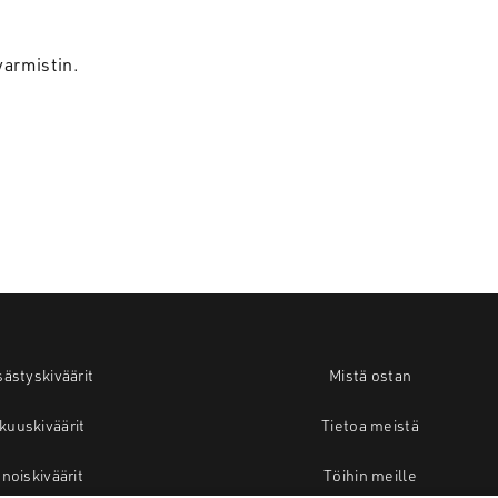
varmistin.
ästyskiväärit
Mistä ostan
kuuskiväärit
Tietoa meistä
noiskiväärit
Töihin meille