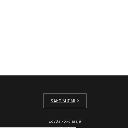
SAKO SUOMI
Löydä koko laaja