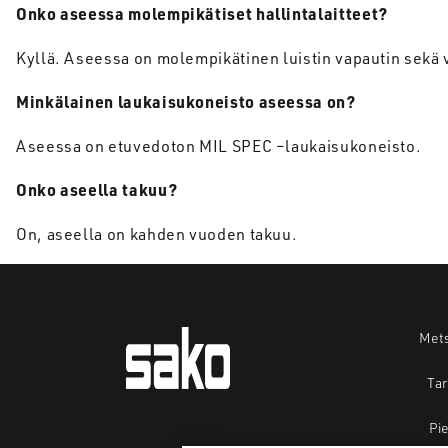
Onko
aseessa
molempikätiset
hallintalaitteet
?
Kyllä. Aseessa on molempikätinen luistin vapautin sekä 
Minkälainen
laukaisukoneisto
aseessa
on?
Aseessa on etuvedoton MIL SPEC –laukaisukoneisto.
Onko
aseella
takuu
?
On, aseella on kahden vuoden takuu.
Mets
Tar
Pie