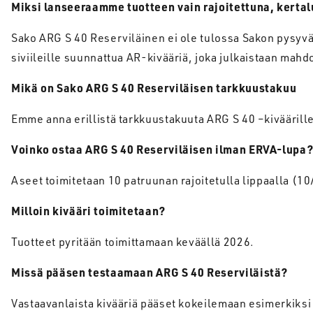
Miksi
lanseeraamme
tuotteen
vain
rajoitettuna
,
kertal
Sako ARG S 40 Reserviläinen ei ole tulossa Sakon pysyvä
siviileille suunnattua AR-kivääriä, joka julkaistaan mahd
Mikä
on Sako ARG S 40
Reserviläisen
tarkkuustakuu
Emme anna erillistä tarkkuustakuuta ARG S 40 –kiväärille
Voinko
ostaa
ARG S 40
Reserviläisen
ilman
ERVA-
lupa
Aseet toimitetaan 10 patruunan rajoitetulla lippaalla (10/
Milloin kivääri toimitetaan
?
Tuotteet pyritään toimittamaan keväällä 2026.
Missä
pääsen
testaamaan
ARG S 40
Reserviläistä
?
Vastaavanlaista kivääriä pääset kokeilemaan esimerkiksi