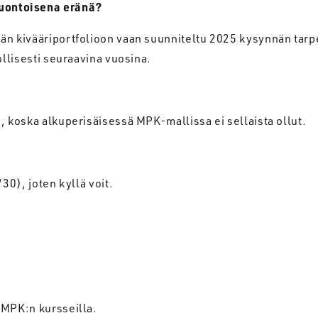
uontoisena
eränä
?
än kivääriportfolioon vaan suunniteltu 2025 kysynnän tarp
ollisesti seuraavina vuosina.
, koska alkuperisäisessä MPK-mallissa ei sellaista ollut.
?
30), joten kyllä voit.
 MPK:n kursseilla.