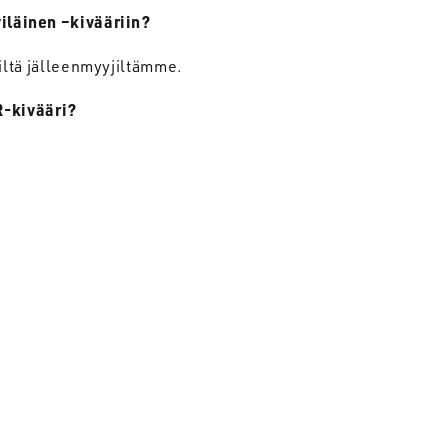
iläinen
–
kivääriin
?
viltä jälleenmyyjiltämme.
R-
kivääri
?